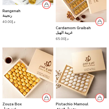
Rangenah
رنجينة
40.00
د.إ
Cardamom Graibah
غريبة الهيل
65.00
د.إ
Zouza Box
Pistachio Mamoul
معمول فستق
عين جمل