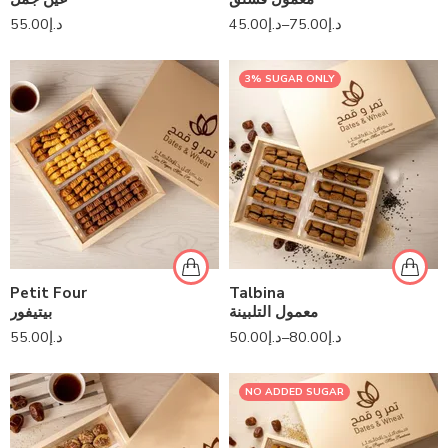
55.00
د.إ
45.00
د.إ
–
75.00
د.إ
3% SUGAR ONLY
Petit Four
Talbina
معمول التلبينة
بيتيفور
55.00
د.إ
50.00
د.إ
–
80.00
د.إ
NO ADDED SUGAR