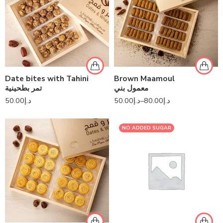
Date bites with Tahini
Brown Maamoul
معمول بني
تمر بطحينية
50.00
د.إ
50.00
د.إ
–
80.00
د.إ
NO ADDED SUGAR