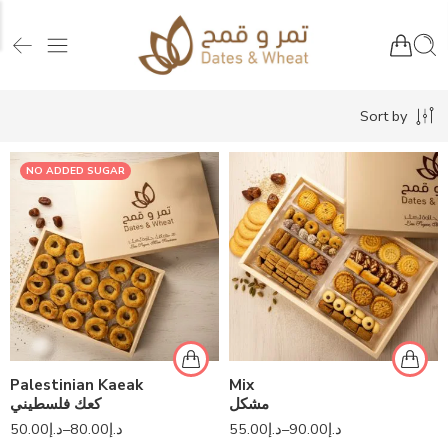
Sort by
NO ADDED SUGAR
Palestinian Kaeak
Mix
مشكل
كعك فلسطيني
50.00
د.إ
–
80.00
د.إ
55.00
د.إ
–
90.00
د.إ