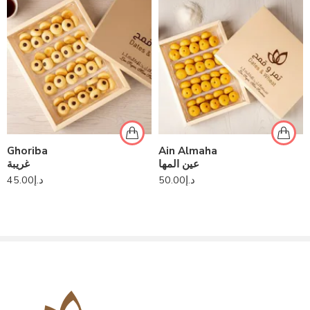
Ghoriba
Ain Almaha
عين المها
غريبة
45.00
د.إ
50.00
د.إ