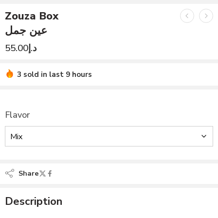
Zouza Box
عين جمل
55.00
د.إ
3 sold in last 9 hours
Flavor
Share
Description