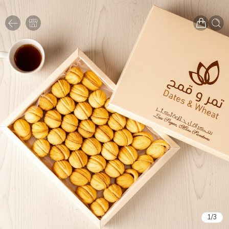
1
/
3